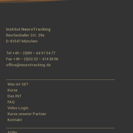
Institut NeuroTracking
Reichenhaller Str. 29a
D-81547 München
Tel +49 – (0)89 – 64 91 54 77
Fax +49 – (0)32 22 – 414 38 06
office@neurotracking.de
Was ist SE?
Kurse
Das INT
FAQ
Video Login
Kurse unserer Partner
Kontakt
AGBs